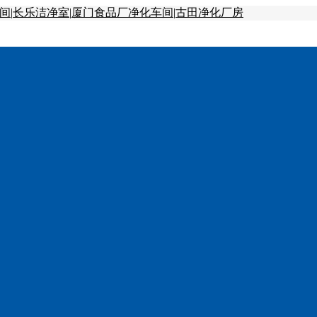
间
|
长乐洁净室
|
厦门食品厂净化车间
|
古田净化厂房